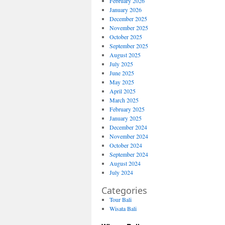
February 2026
January 2026
December 2025
November 2025
October 2025
September 2025
August 2025
July 2025
June 2025
May 2025
April 2025
March 2025
February 2025
January 2025
December 2024
November 2024
October 2024
September 2024
August 2024
July 2024
Categories
Tour Bali
Wisata Bali