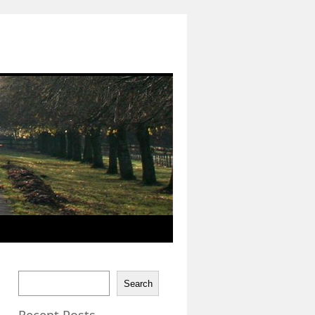
Search