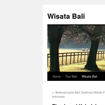
Skip
to
Wisata Bali
content
Home
Tour Bali
Wisata Bali
←
Berkunjung ke Bali: Destinasi Wisata Fa
Indonesia