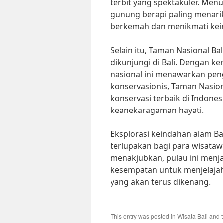
terbit yang spektakuler. Men
gunung berapi paling menarik
berkemah dan menikmati kei
Selain itu, Taman Nasional Ba
dikunjungi di Bali. Dengan k
nasional ini menawarkan pen
konservasionis, Taman Nasion
konservasi terbaik di Indone
keanekaragaman hayati.
Eksplorasi keindahan alam 
terlupakan bagi para wisataw
menakjubkan, pulau ini menjad
kesempatan untuk menjelaja
yang akan terus dikenang.
This entry was posted in
Wisata Bali
and 