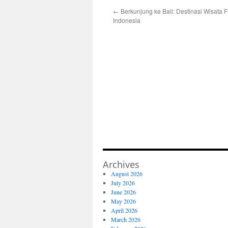
←
Berkunjung ke Bali: Destinasi Wisata Fa
Indonesia
Archives
August 2026
July 2026
June 2026
May 2026
April 2026
March 2026