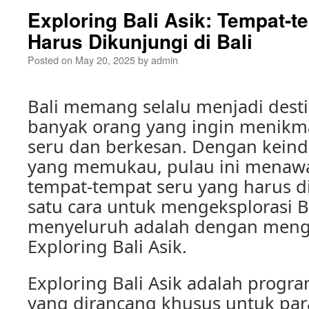
Exploring Bali Asik: Tempat-t
Harus Dikunjungi di Bali
Posted on
May 20, 2025
by
admin
Bali memang selalu menjadi destin
banyak orang yang ingin menikma
seru dan berkesan. Dengan kein
yang memukau, pulau ini menaw
tempat-tempat seru yang harus di
satu cara untuk mengeksplorasi Ba
menyeluruh adalah dengan meng
Exploring Bali Asik.
Exploring Bali Asik adalah progr
yang dirancang khusus untuk par