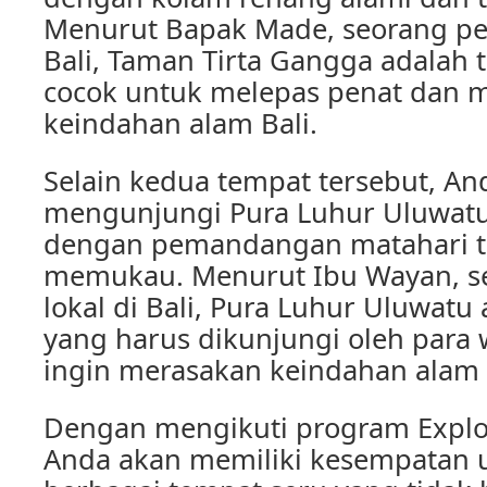
Menurut Bapak Made, seorang pe
Bali, Taman Tirta Gangga adalah
cocok untuk melepas penat dan 
keindahan alam Bali.
Selain kedua tempat tersebut, An
mengunjungi Pura Luhur Uluwatu
dengan pemandangan matahari 
memukau. Menurut Ibu Wayan, s
lokal di Bali, Pura Luhur Uluwatu
yang harus dikunjungi oleh para
ingin merasakan keindahan alam B
Dengan mengikuti program Explor
Anda akan memiliki kesempatan u