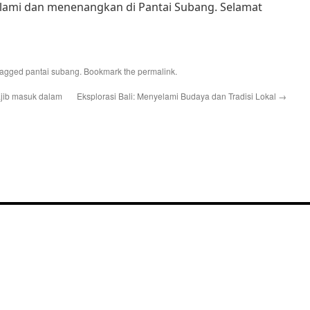
lami dan menenangkan di Pantai Subang. Selamat
tagged
pantai subang
. Bookmark the
permalink
.
ajib masuk dalam
Eksplorasi Bali: Menyelami Budaya dan Tradisi Lokal
→