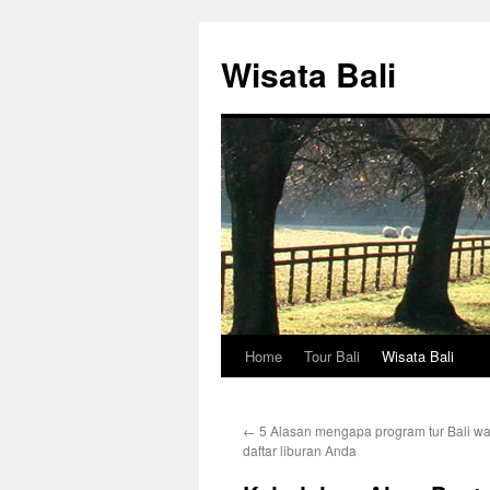
Skip
to
Wisata Bali
content
Home
Tour Bali
Wisata Bali
←
5 Alasan mengapa program tur Bali w
daftar liburan Anda