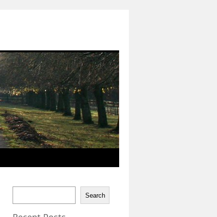
Search