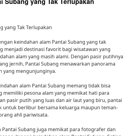
i Subang yang Tak Terlupakan
g yang Tak Terlupakan
dengan keindahan alam Pantai Subang yang tak
g menjadi destinasi favorit bagi wisatawan yang
dahan alam yang masih alami. Dengan pasir putihnya
 yang jernih, Pantai Subang menawarkan panorama
n yang mengunjunginya.
eindahan alam Pantai Subang memang tidak bisa
ng memiliki pesona alam yang memikat hati para
pasir putih yang luas dan air laut yang biru, pantai
ok untuk berlibur bersama keluarga maupun teman-
orang ahli pariwisata.
m Pantai Subang juga memikat para fotografer dan