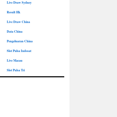
Live Draw Sydney
Result Hk
Live Draw China
Data China
Pengeluaran China
Slot Pulsa Indosat
Live Macau
Slot Pulsa Tri