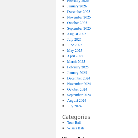
February 2026
January 2026
December 2025
November 2025
October 2025
September 2025
August 2025
July 2025
June 2025
May 2025
April 2025
March 2025
February 2025
January 2025
December 2024
November 2024
October 2024
September 2024
August 2024
July 2024
Categories
Tour Bali
Wisata Bali