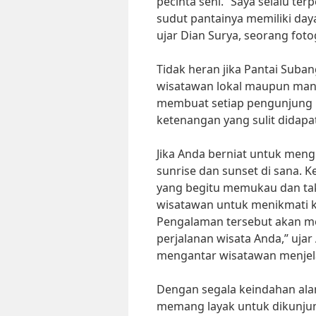
pecinta seni. “Saya selalu t
sudut pantainya memiliki day
ujar Dian Surya, seorang foto
Tidak heran jika Pantai Suban
wisatawan lokal maupun man
membuat setiap pengunjung 
ketenangan yang sulit didapat
Jika Anda berniat untuk meng
sunrise dan sunset di sana
yang begitu memukau dan tak
wisatawan untuk menikmati k
Pengalaman tersebut akan me
perjalanan wisata Anda,” ujar
mengantar wisatawan menjela
Dengan segala keindahan ala
memang layak untuk dikunjun