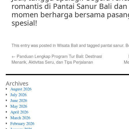
romantis di Pantai Sanur Bali da
momen berharga bersama pasang
spesial!
This entry was posted in
Wisata Bali
and tagged
pantai sanur
. 
←
Panduan Lengkap Program Tur Bali: Destinasi
Menarik, Aktivitas Seru, dan Tips Perjalanan
Me
Archives
August 2026
July 2026
June 2026
May 2026
April 2026
March 2026
February 2026