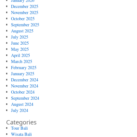
January 2026
December 2025
November 2025
October 2025
September 2025
August 2025
July 2025
June 2025
May 2025
April 2025
March 2025
February 2025
January 2025
December 2024
November 2024
October 2024
September 2024
August 2024
July 2024
Categories
Tour Bali
Wisata Bali