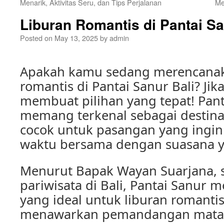
Menarik, Aktivitas Seru, dan Tips Perjalanan
Me
Liburan Romantis di Pantai Sa
Posted on
May 13, 2025
by
admin
Apakah kamu sedang merencanak
romantis di Pantai Sanur Bali? Jik
membuat pilihan yang tepat! Panta
memang terkenal sebagai destina
cocok untuk pasangan yang ingi
waktu bersama dengan suasana y
Menurut Bapak Wayan Suarjana, 
pariwisata di Bali, Pantai Sanur 
yang ideal untuk liburan romantis
menawarkan pemandangan matah