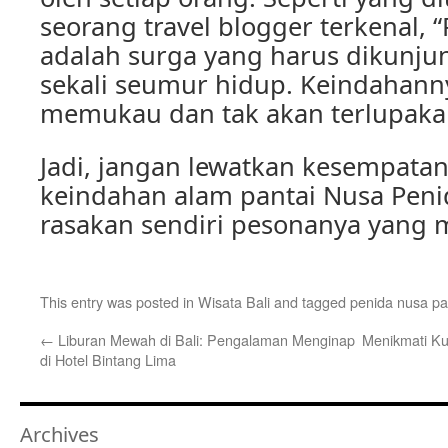
seorang travel blogger terkenal, 
adalah surga yang harus dikunjun
sekali seumur hidup. Keindahan
memukau dan tak akan terlupaka
Jadi, jangan lewatkan kesempata
keindahan alam pantai Nusa Peni
rasakan sendiri pesonanya yang m
This entry was posted in
Wisata Bali
and tagged
penida nusa pa
←
Liburan Mewah di Bali: Pengalaman Menginap
Menikmati Kul
di Hotel Bintang Lima
Archives