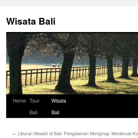
Skip
to
Wisata Bali
content
Home
Tour
Wisata
Bali
Bali
←
Liburan Mewah di Bali: Pengalaman Menginap
Menikmati Kul