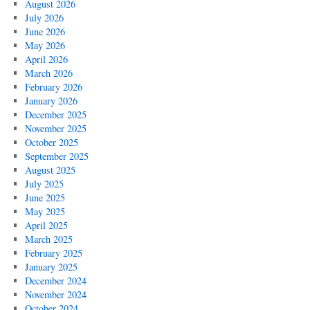
August 2026
July 2026
June 2026
May 2026
April 2026
March 2026
February 2026
January 2026
December 2025
November 2025
October 2025
September 2025
August 2025
July 2025
June 2025
May 2025
April 2025
March 2025
February 2025
January 2025
December 2024
November 2024
October 2024