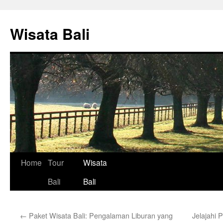
Skip
to
Wisata Bali
content
Home
Tour
Wisata
Bali
Bali
←
Paket Wisata Bali: Pengalaman Liburan yang
Jelajahi 