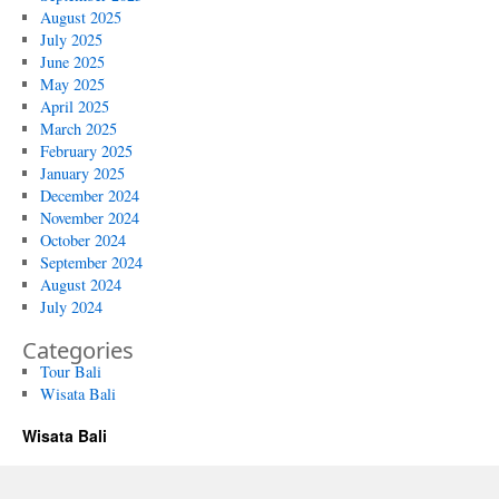
August 2025
July 2025
June 2025
May 2025
April 2025
March 2025
February 2025
January 2025
December 2024
November 2024
October 2024
September 2024
August 2024
July 2024
Categories
Tour Bali
Wisata Bali
Wisata Bali