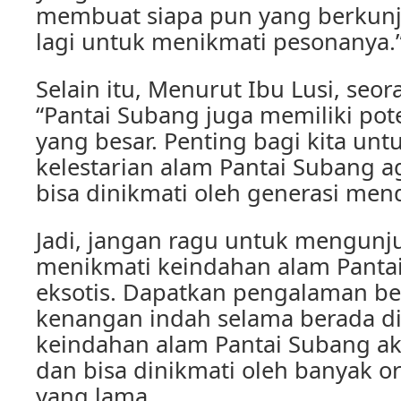
membuat siapa pun yang berkunj
lagi untuk menikmati pesonanya.
Selain itu, Menurut Ibu Lusi, seor
“Pantai Subang juga memiliki pot
yang besar. Penting bagi kita un
kelestarian alam Pantai Subang 
bisa dinikmati oleh generasi men
Jadi, jangan ragu untuk mengunj
menikmati keindahan alam Panta
eksotis. Dapatkan pengalaman b
kenangan indah selama berada d
keindahan alam Pantai Subang ak
dan bisa dinikmati oleh banyak o
yang lama.