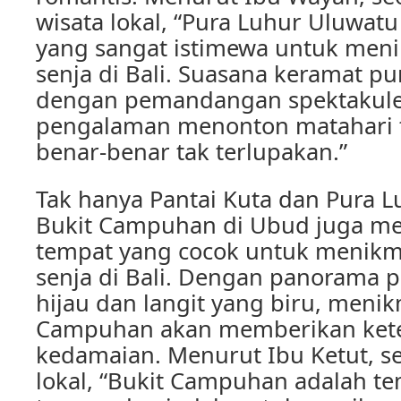
wisata lokal, “Pura Luhur Uluwat
yang sangat istimewa untuk men
senja di Bali. Suasana keramat p
dengan pemandangan spektakul
pengalaman menonton matahari t
benar-benar tak terlupakan.”
Tak hanya Pantai Kuta dan Pura L
Bukit Campuhan di Ubud juga men
tempat yang cocok untuk menikm
senja di Bali. Dengan panorama
hijau dan langit yang biru, menik
Campuhan akan memberikan ket
kedamaian. Menurut Ibu Ketut, 
lokal, “Bukit Campuhan adalah t