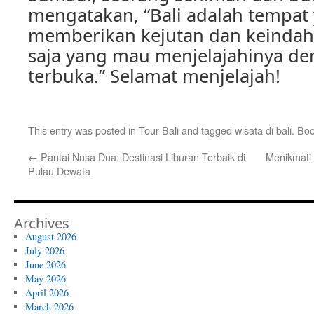
mengatakan, “Bali adalah tempat 
memberikan kejutan dan keindah
saja yang mau menjelajahinya de
terbuka.” Selamat menjelajah!
This entry was posted in
Tour Bali
and tagged
wisata di bali
. Bo
←
Pantai Nusa Dua: Destinasi Liburan Terbaik di
Menikmati
Pulau Dewata
Archives
August 2026
July 2026
June 2026
May 2026
April 2026
March 2026