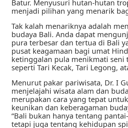
Batur. Menyusuri hutan-hutan trop
menjadi pilihan yang menarik bag
Tak kalah menariknya adalah men
budaya Bali. Anda dapat mengunj
pura terbesar dan tertua di Bali
pusat keagamaan bagi umat Hindu
ketinggalan pula menikmati seni ta
seperti Tari Kecak, Tari Legong, a
Menurut pakar pariwisata, Dr. I G
menjelajahi wisata alam dan buda
merupakan cara yang tepat unt
keunikan dan keberagaman buday
“Bali bukan hanya tentang pantai
tetapi juga tentang kehidupan spi