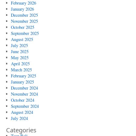
February 2026
January 2026
December 2025
November 2025
October 2025
September 2025
August 2025
July 2025
June 2025
May 2025
April 2025
March 2025
February 2025
January 2025
December 2024
November 2024
October 2024
September 2024
August 2024
July 2024
Categories
Tour Bali