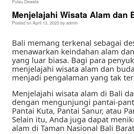
Pulau Dewata
Menjelajahi Wisata Alam dan B
Posted on
April 13, 2025
by
admin
Bali memang terkenal sebagai des
menawarkan keindahan alam dan
yang luar biasa. Bagi para penyu
menjelajahi wisata alam dan buday
menjadi pengalaman yang tak ter
Menjelajahi wisata alam di Bali d
dengan mengunjungi pantai-panta
Pantai Kuta, Pantai Sanur, atau P
Selain itu, Anda juga dapat meni
alam di Taman Nasional Bali Bar