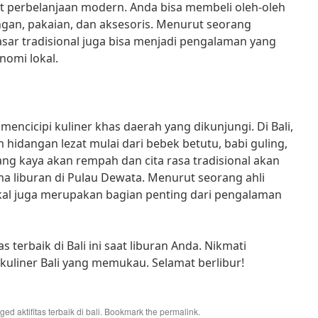
at perbelanjaan modern. Anda bisa membeli oleh-oleh
angan, pakaian, dan aksesoris. Menurut seorang
asar tradisional juga bisa menjadi pengalaman yang
omi lokal.
encicipi kuliner khas daerah yang dikunjungi. Di Bali,
hidangan lezat mulai dari bebek betutu, babi guling,
i yang kaya akan rempah dan cita rasa tradisional akan
a liburan di Pulau Dewata. Menurut seorang ahli
lokal juga merupakan bagian penting dari pengalaman
as terbaik di Bali ini saat liburan Anda. Nikmati
kuliner Bali yang memukau. Selamat berlibur!
gged
aktifitas terbaik di bali
. Bookmark the
permalink
.