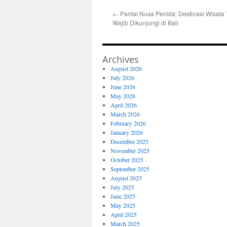
←
Pantai Nusa Penida: Destinasi Wisata
Wajib Dikunjungi di Bali
Archives
August 2026
July 2026
June 2026
May 2026
April 2026
March 2026
February 2026
January 2026
December 2025
November 2025
October 2025
September 2025
August 2025
July 2025
June 2025
May 2025
April 2025
March 2025