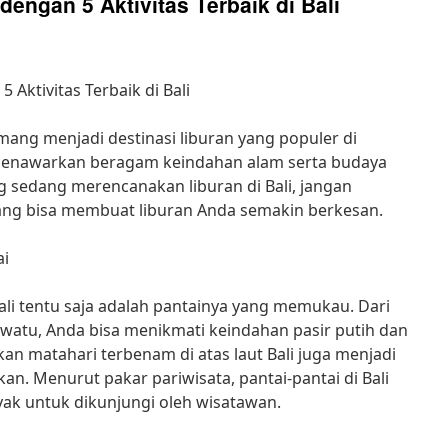
dengan 5 Aktivitas Terbaik di Bali
 Aktivitas Terbaik di Bali
emang menjadi destinasi liburan yang populer di
 menawarkan beragam keindahan alam serta budaya
 sedang merencanakan liburan di Bali, jangan
 yang bisa membuat liburan Anda semakin berkesan.
ai
Bali tentu saja adalah pantainya yang memukau. Dari
uwatu, Anda bisa menikmati keindahan pasir putih dan
ikan matahari terbenam di atas laut Bali juga menjadi
n. Menurut pakar pariwisata, pantai-pantai di Bali
ak untuk dikunjungi oleh wisatawan.