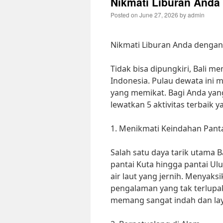
Nikmati Liburan Anda 
Posted on
June 27, 2026
by
admin
Nikmati Liburan Anda dengan 5
Tidak bisa dipungkiri, Bali m
Indonesia. Pulau dewata ini
yang memikat. Bagi Anda yang
lewatkan 5 aktivitas terbaik
1. Menikmati Keindahan Pant
Salah satu daya tarik utama 
pantai Kuta hingga pantai Ul
air laut yang jernih. Menyaks
pengalaman yang tak terlupaka
memang sangat indah dan lay