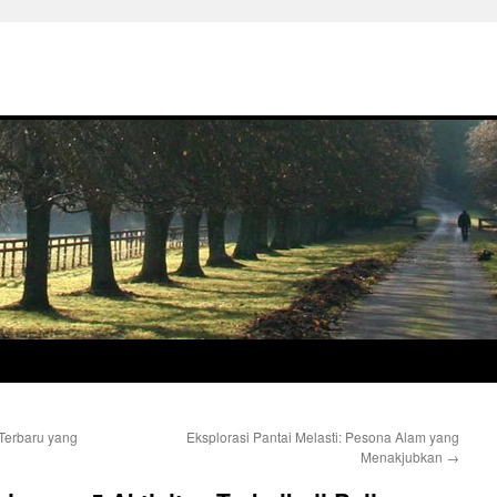
 Terbaru yang
Eksplorasi Pantai Melasti: Pesona Alam yang
Menakjubkan
→