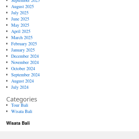
September 2025
August 2025
July 2025
June 2025
May 2025
April 2025
March 2025
February 2025
January 2025
December 2024
November 2024
October 2024
September 2024
August 2024
July 2024
Categories
Tour Bali
Wisata Bali
Wisata Bali