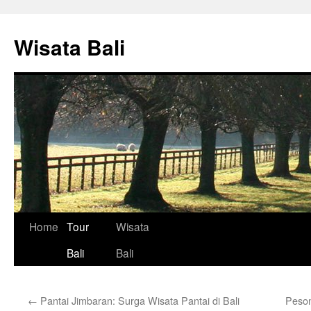
Skip
to
Wisata Bali
content
Home
Tour
Wisata
Bali
Bali
←
Pantai Jimbaran: Surga Wisata Pantai di Bali
Peson