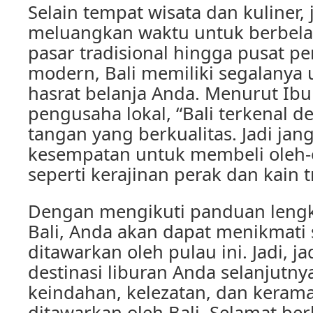
Selain tempat wisata dan kuliner,
meluangkan waktu untuk berbelanj
pasar tradisional hingga pusat p
modern, Bali memiliki segalany
hasrat belanja Anda. Menurut Ib
pengusaha lokal, “Bali terkenal d
tangan yang berkualitas. Jadi jan
kesempatan untuk membeli oleh-o
seperti kerajinan perak dan kain t
Dengan mengikuti panduan leng
Bali, Anda akan dapat menikmati
ditawarkan oleh pulau ini. Jadi, j
destinasi liburan Anda selanjutny
keindahan, kelezatan, dan keram
ditawarkan oleh Bali. Selamat berl