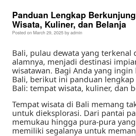
Panduan Lengkap Berkunjung 
Wisata, Kuliner, dan Belanja
Posted on
March 29, 2025
by
admin
Bali, pulau dewata yang terkena
alamnya, menjadi destinasi impia
wisatawan. Bagi Anda yang ingin
Bali, berikut ini panduan lengka
Bali: tempat wisata, kuliner, dan b
Tempat wisata di Bali memang ta
untuk dieksplorasi. Dari pantai pa
memukau hingga pura-pura yang 
memiliki segalanya untuk meman