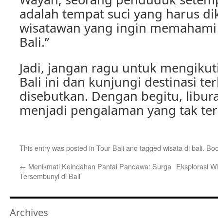
adalah tempat suci yang harus di
wisatawan yang ingin memahami 
Bali.”
Jadi, jangan ragu untuk mengikut
Bali ini dan kunjungi destinasi te
disebutkan. Dengan begitu, libur
menjadi pengalaman yang tak ter
This entry was posted in
Tour Bali
and tagged
wisata di bali
. Bo
←
Menikmati Keindahan Pantai Pandawa: Surga
Eksplorasi W
Tersembunyi di Bali
Archives