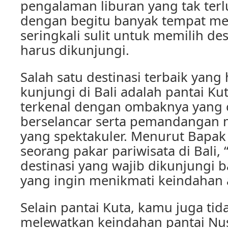
pengalaman liburan yang tak ter
dengan begitu banyak tempat mena
seringkali sulit untuk memilih de
harus dikunjungi.
Salah satu destinasi terbaik yan
kunjungi di Bali adalah pantai Kut
terkenal dengan ombaknya yang 
berselancar serta pemandangan 
yang spektakuler. Menurut Bapa
seorang pakar pariwisata di Bali, 
destinasi yang wajib dikunjungi 
yang ingin menikmati keindahan a
Selain pantai Kuta, kamu juga tid
melewatkan keindahan pantai Nusa