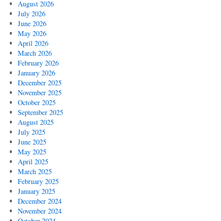
August 2026
July 2026
June 2026
May 2026
April 2026
March 2026
February 2026
January 2026
December 2025
November 2025
October 2025
September 2025
August 2025
July 2025
June 2025
May 2025
April 2025
March 2025
February 2025
January 2025
December 2024
November 2024
October 2024