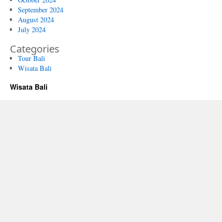
September 2024
August 2024
July 2024
Categories
Tour Bali
Wisata Bali
Wisata Bali