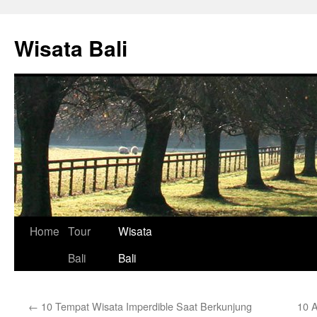
Skip
to
Wisata Bali
content
Home
Tour
Wisata
Bali
Bali
←
10 Tempat Wisata Imperdible Saat Berkunjung
10 A