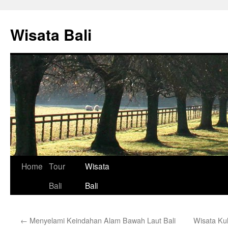
Skip
to
Wisata Bali
content
Home
Tour
Wisata
Bali
Bali
←
Menyelami Keindahan Alam Bawah Laut Bali
Wisata Ku