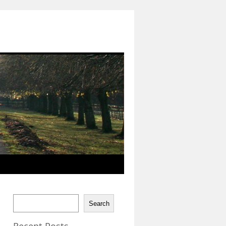
Search