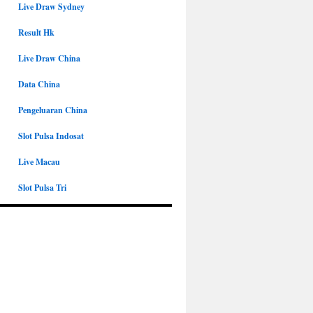
Live Draw Sydney
Result Hk
Live Draw China
Data China
Pengeluaran China
Slot Pulsa Indosat
Live Macau
Slot Pulsa Tri