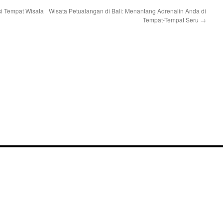
i Tempat Wisata
Wisata Petualangan di Bali: Menantang Adrenalin Anda di
Tempat-Tempat Seru
→