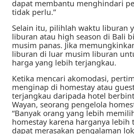
dapat membantu menghindari pe
tidak perlu.”
Selain itu, pilihlah waktu liburan
liburan atau high season di Bali b
musim panas. Jika memungkinkan,
liburan di luar musim liburan u
harga yang lebih terjangkau.
Ketika mencari akomodasi, pert
menginap di homestay atau guest
terjangkau daripada hotel berbin
Wayan, seorang pengelola homest
“Banyak orang yang lebih memili
homestay karena harganya lebih 
dapat merasakan pengalaman loka