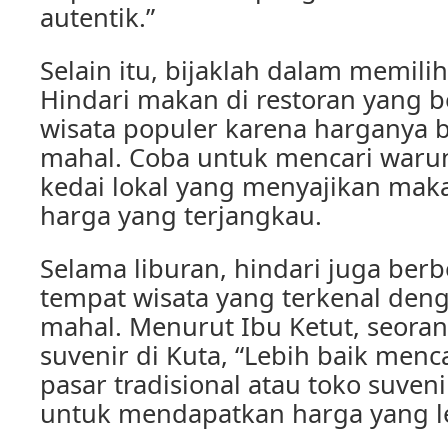
autentik.”
Selain itu, bijaklah dalam memil
Hindari makan di restoran yang b
wisata populer karena harganya b
mahal. Coba untuk mencari waru
kedai lokal yang menyajikan mak
harga yang terjangkau.
Selama liburan, hindari juga berb
tempat wisata yang terkenal den
mahal. Menurut Ibu Ketut, seora
suvenir di Kuta, “Lebih baik menca
pasar tradisional atau toko suveni
untuk mendapatkan harga yang le