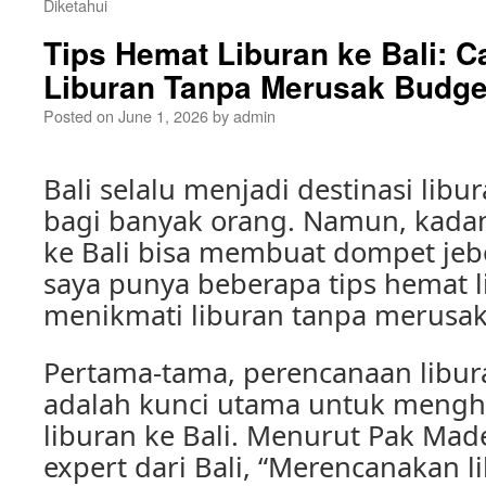
Diketahui
Tips Hemat Liburan ke Bali: C
Liburan Tanpa Merusak Budge
Posted on
June 1, 2026
by
admin
Bali selalu menjadi destinasi lib
bagi banyak orang. Namun, kada
ke Bali bisa membuat dompet jebo
saya punya beberapa tips hemat li
menikmati liburan tanpa merusak
Pertama-tama, perencanaan libu
adalah kunci utama untuk mengh
liburan ke Bali. Menurut Pak Made
expert dari Bali, “Merencanakan 