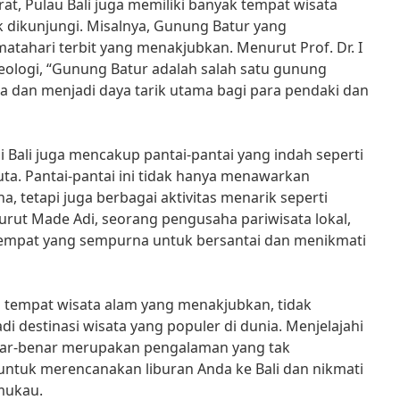
rat, Pulau Bali juga memiliki banyak tempat wisata
k dikunjungi. Misalnya, Gunung Batur yang
hari terbit yang menakjubkan. Menurut Prof. Dr. I
eologi, “Gunung Batur adalah salah satu gunung
sia dan menjadi daya tarik utama bagi para pendaki dan
di Bali juga mencakup pantai-pantai yang indah seperti
ta. Pantai-pantai ini tidak hanya menawarkan
tetapi juga berbagai aktivitas menarik seperti
urut Made Adi, seorang pengusaha pariwisata lokal,
h tempat yang sempurna untuk bersantai dan menikmati
n tempat wisata alam yang menakjubkan, tidak
i destinasi wisata yang populer di dunia. Menjelajahi
enar-benar merupakan pengalaman yang tak
u untuk merencanakan liburan Anda ke Bali dan nikmati
mukau.