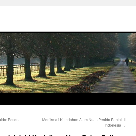
nida: Pesona
Menikmati Keindahan Alam Nuas Penida Pantai di
Indonesia
→