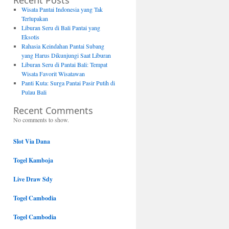
Recent Posts
Wisata Pantai Indonesia yang Tak
Terlupakan
Liburan Seru di Bali Pantai yang
Eksotis
Rahasia Keindahan Pantai Subang
yang Harus Dikunjungi Saat Liburan
Liburan Seru di Pantai Bali: Tempat
Wisata Favorit Wisatawan
Panti Kuta: Surga Pantai Pasir Putih di
Pulau Bali
Recent Comments
No comments to show.
Slot Via Dana
Togel Kamboja
Live Draw Sdy
Togel Cambodia
Togel Cambodia