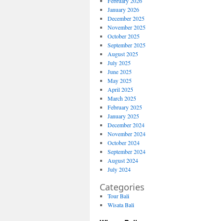
February 2026
January 2026
December 2025
November 2025
October 2025
September 2025
August 2025
July 2025
June 2025
May 2025
April 2025
March 2025
February 2025
January 2025
December 2024
November 2024
October 2024
September 2024
August 2024
July 2024
Categories
Tour Bali
Wisata Bali