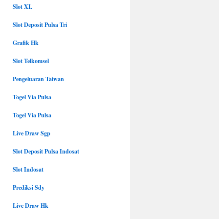
Slot XL
Slot Deposit Pulsa Tri
Grafik Hk
Slot Telkomsel
Pengeluaran Taiwan
Togel Via Pulsa
Togel Via Pulsa
Live Draw Sgp
Slot Deposit Pulsa Indosat
Slot Indosat
Prediksi Sdy
Live Draw Hk