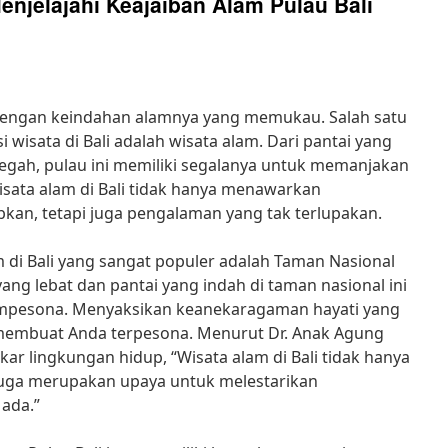
Menjelajahi Keajaiban Alam Pulau Bali
l dengan keindahan alamnya yang memukau. Salah satu
i wisata di Bali adalah wisata alam. Dari pantai yang
gah, pulau ini memiliki segalanya untuk memanjakan
sata alam di Bali tidak hanya menawarkan
n, tetapi juga pengalaman yang tak terlupakan.
m di Bali yang sangat populer adalah Taman Nasional
 yang lebat dan pantai yang indah di taman nasional ini
mpesona. Menyaksikan keanekaragaman hayati yang
n membuat Anda terpesona. Menurut Dr. Anak Agung
ar lingkungan hidup, “Wisata alam di Bali tidak hanya
juga merupakan upaya untuk melestarikan
ada.”