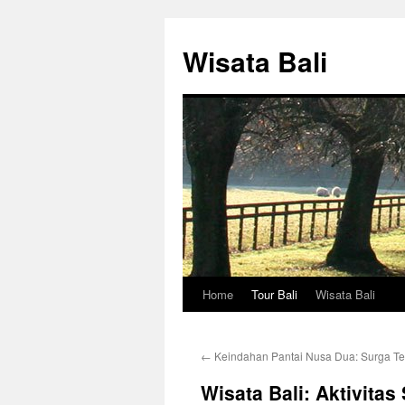
Skip
to
Wisata Bali
content
Home
Tour Bali
Wisata Bali
←
Keindahan Pantai Nusa Dua: Surga Ter
Wisata Bali: Aktivitas