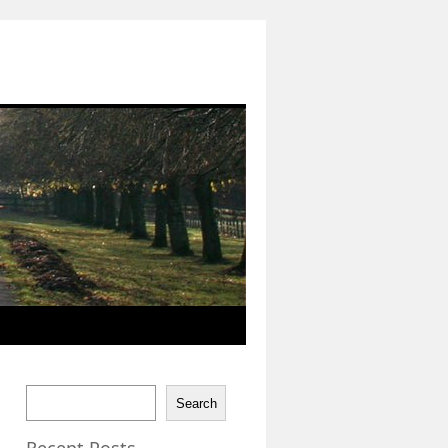
Search